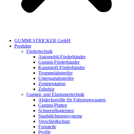
GUMMI STRICKER GmbH
Produkte
Fördertechnik
Automobil-Förderbänder
Gummi-Förderbänder
Kunststoff-Förderbänder
Trommelabstreifer
Untergurtabstreifer
Zentrierstation
Zubehör
Gummi- und Elastomertechnik
Abdeckprofile für Fahrzeugwaagen
Gummi-Platten
Schneepflugleisten
Staubdichtungssysteme
Verschleißschutz
Formteile
Profile