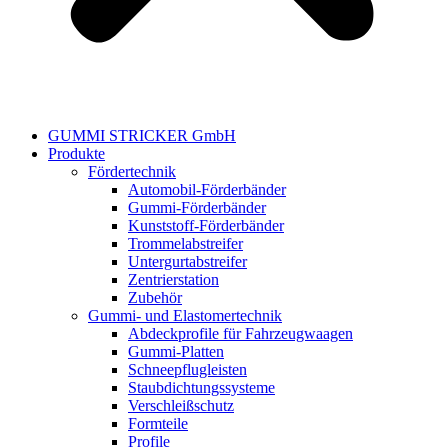
GUMMI STRICKER GmbH
Produkte
Fördertechnik
Automobil-Förderbänder
Gummi-Förderbänder
Kunststoff-Förderbänder
Trommelabstreifer
Untergurtabstreifer
Zentrierstation
Zubehör
Gummi- und Elastomertechnik
Abdeckprofile für Fahrzeugwaagen
Gummi-Platten
Schneepflugleisten
Staubdichtungssysteme
Verschleißschutz
Formteile
Profile